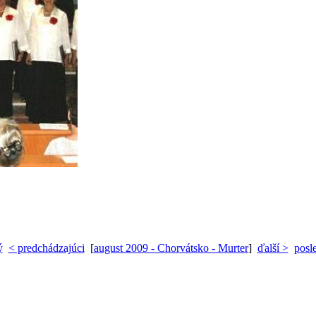
ý
< predchádzajúci
[
august 2009 - Chorvátsko - Murter
]
ďalší >
posl